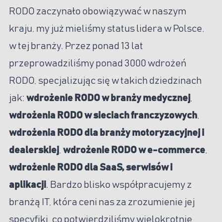
RODO zaczynało obowiązywać w naszym
kraju, my już mieliśmy status lidera w Polsce,
w tej branży. Przez ponad 13 lat
przeprowadziliśmy ponad 3000 wdrożeń
RODO, specjalizując się w takich dziedzinach
jak:
wdrożenie RODO w branży medycznej
,
wdrożenia RODO w sieciach franczyzowych
,
wdrożenia RODO dla branży motoryzacyjnej i
dealerskiej
,
wdrożenie RODO w e-commerce
,
wdrożenie RODO dla SaaS, serwisów i
aplikacji
. Bardzo blisko współpracujemy z
branżą IT, która ceni nas za zrozumienie jej
specyfiki, co potwierdziliśmy wielokrotnie