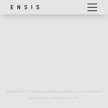
PROFESJONALNA POMOC
DLA NOWOCZESNEGO
BIZNESU
Specjaliści z dziedziny prawa, podatków, ochrony danych
osobowych, księgowości i HR.