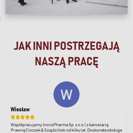
;
JAK INNI POSTRZEGAJĄ
NASZĄ PRACĘ
Wiesław
Współpracujemy (novoPharma Sp. z o.o.) z kancelarią
Prawną Cioczek & Szajdziński od kilku lat. Doskonała obsługa