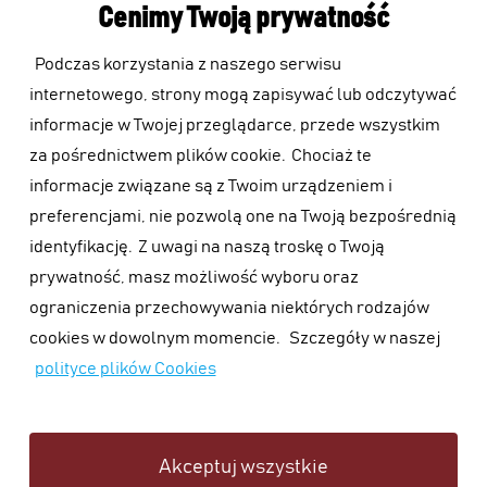
Cenimy Twoją prywatność
Podczas korzystania z naszego serwisu
JAK PRZYGOTOWAĆ SIĘ DO SPOTKANIA?
internetowego, strony mogą zapisywać lub odczytywać
informacje w Twojej przeglądarce, przede wszystkim
za pośrednictwem plików cookie.
Chociaż te
informacje związane są z Twoim urządzeniem i
preferencjami, nie pozwolą one na Twoją bezpośrednią
identyfikację.
Z uwagi na naszą troskę o Twoją
prywatność, masz możliwość wyboru oraz
+48 519 56 36 26
ograniczenia przechowywania niektórych rodzajów
biuro@ensiskancelaria.com
cookies w dowolnym momencie.
Szczegóły w naszej
Żmigrodzka 81-83, 51-130 Wrocław
polityce plików Cookies
ensiskancelaria.com
Polityka prywatności
Polityka plików Cookies
Akceptuj wszystkie