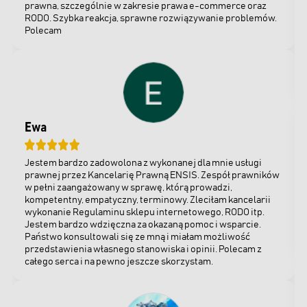
prawna, szczególnie w zakresie prawa e-commerce oraz
RODO. Szybka reakcja, sprawne rozwiązywanie problemów.
Polecam
Ewa
Jestem bardzo zadowolona z wykonanej dla mnie usługi
prawnej przez Kancelarię Prawną ENSIS. Zespół prawników
w pełni zaangażowany w sprawę, którą prowadzi,
kompetentny, empatyczny, terminowy. Zleciłam kancelarii
wykonanie Regulaminu sklepu internetowego, RODO itp.
Jestem bardzo wdzięczna za okazaną pomoc i wsparcie.
Państwo konsultowali się ze mną i miałam możliwość
przedstawienia własnego stanowiska i opinii. Polecam z
całego serca i na pewno jeszcze skorzystam.