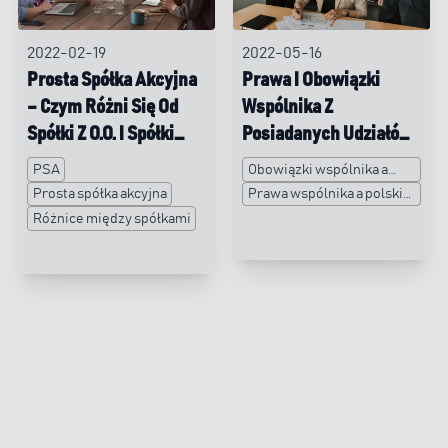
2022-02-19
2022-05-16
Prosta Spółka Akcyjna
Prawa I Obowiązki
– Czym Różni Się Od
Wspólnika Z
Spółki Z O.o. I Spółki
Posiadanych Udziałów
Akcyjnej?
– Recepta Na „Polski
PSA
Obowiązki wspólnika a
Ład”?
polski ład
Prosta spółka akcyjna
Prawa wspólnika a polski
ład
Różnice między spółkami