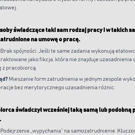
atowej.
osoby świadczące taki sam rodzaj pracy i w takich 
atrudnione na umowę o pracę.
Brak spójności. Jeśli te same zadania wykonują etatowcy
raktowane jako fikcja, która nie znajduje uzasadnienia w
 z pracobiorcą.
łąd?
Mieszanie form zatrudnienia w jednym zespole wyk
eracje bez merytorycznego uzasadnienia różnic.
biorca świadczył wcześniej taką samą lub podobną
.
Podejrzenie „wypychania” na samozatrudnienie. Kluczo