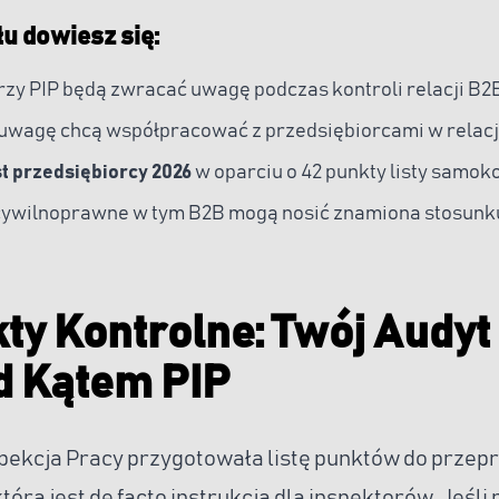
łu dowiesz się:
rzy PIP będą zwracać uwagę podczas kontroli relacji B2
 uwagę chcą współpracować z przedsiębiorcami w relacj
st przedsiębiorcy 2026
w oparciu o 42 punkty listy samoko
ywilnoprawne w tym B2B mogą nosić znamiona stosunku
ty Kontrolne: Twój Audy
d Kątem PIP
ekcja Pracy przygotowała listę punktów do prze
tóra jest de facto instrukcją dla inspektorów. Jeśli