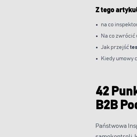
Z tego artyku
na co inspekto
Na co zwrócić
Jak przejść
te
Kiedy umowy c
42 Punk
B2B Po
Państwowa Insp
samokontroli, k