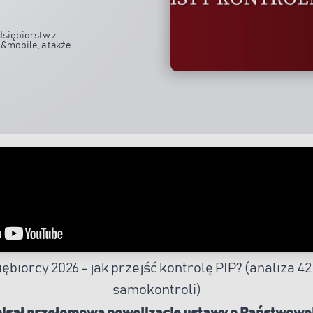
dsiębiorstw z
&mobile, a także
ębiorcy 2026 - jak przejść kontrolę PIP? (analiza 42 
samokontroli)