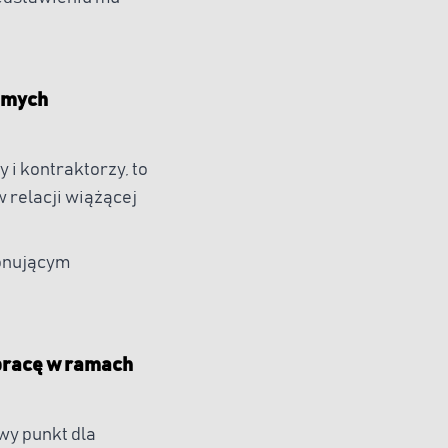
samych
 i kontraktorzy, to
 relacji wiążącej
onującym
 pracę w ramach
wy punkt dla