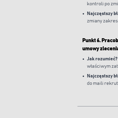
kontroli po z
Najczęstszy b
zmiany zakres
Punkt 6. Praco
umowy zleceni
Jak rozumieć?
właściwym zat
Najczęstszy b
do maili rekru