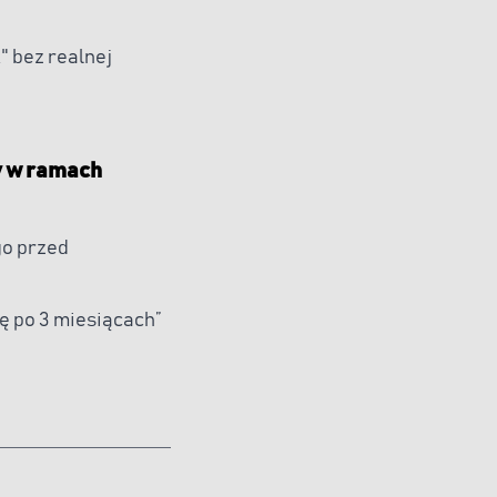
" bez realnej
y w ramach
go przed
ę po 3 miesiącach”