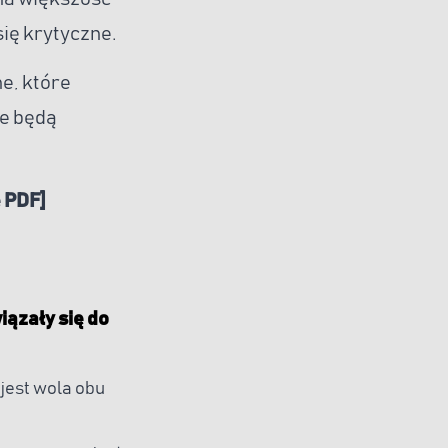
się krytyczne.
ne, które
ie będą
e PDF]
iązały się do
jest wola obu