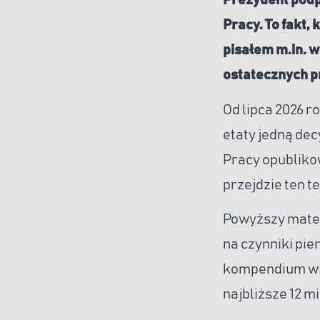
Prezydent podp
Pracy. To fakt,
pisałem m.in. w
ostatecznych p
Od lipca 2026 
etaty jedną de
Pracy opublikow
przejdzie ten t
Powyższy mater
na czynniki pie
kompendium wie
najbliższe 12 m