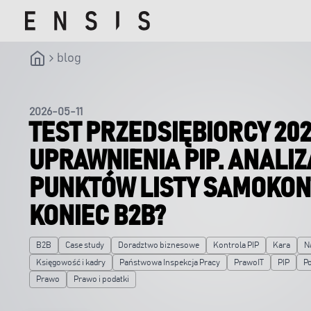
blog
2026-05-11
TEST PRZEDSIĘBIORCY 202
UPRAWNIENIA PIP. ANALIZ
PUNKTÓW LISTY SAMOKONT
KONIEC B2B?
B2B
Case study
Doradztwo biznesowe
Kontrola PIP
Kara
N
Księgowość i kadry
Państwowa Inspekcja Pracy
PrawoIT
PIP
P
Prawo
Prawo i podatki