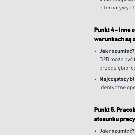
alternatywy et
Punkt 4 - Inne 
warunkach są z
Jak rozumieć?
B2B może być t
przedsiębiorcę
Najczęstszy b
identyczne op
Punkt 5. Praco
stosunku pracy
Jak rozumieć?