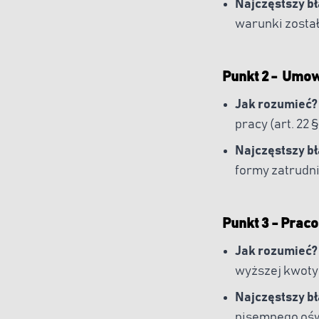
Najczęstszy b
warunki został
Punkt 2 - Umo
Jak rozumieć?
pracy (art. 22 §
Najczęstszy b
formy zatrudni
Punkt 3 - Prac
Jak rozumieć?
wyższej kwoty 
Najczęstszy b
pisemnego ośw