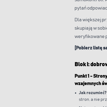
pytań odpowiada
Dla większej pr
skupiają w sob
weryfikowane p
[Pobierz listę 
Blok I: dobro
Punkt 1 - Stron
wzajemnych św
Jak rozumieć
stron, a nie p