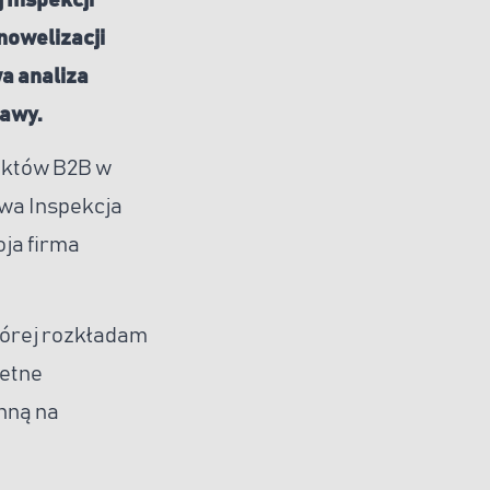
 Inspekcji
 nowelizacji
a analiza
tawy.
raktów B2B w
owa Inspekcja
oja firma
tórej rozkładam
letne
nną na