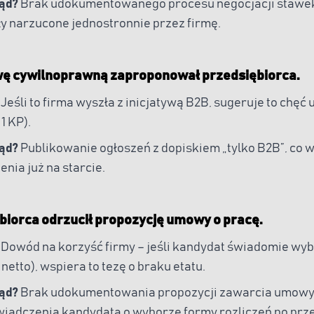
łąd?
Brak udokumentowanego procesu negocjacji stawek,
y narzucone jednostronnie przez firmę.
wę cywilnoprawną zaproponował przedsiębiorca.
Jeśli to firma wyszła z inicjatywą B2B, sugeruje to chęć
 1 KP).
łąd?
Publikowanie ogłoszeń z dopiskiem „tylko B2B”, co 
enia już na starcie.
obiorca odrzucił propozycję umowy o pracę.
Dowód na korzyść firmy – jeśli kandydat świadomie wybr
netto), wspiera to tezę o braku etatu.
łąd?
Brak udokumentowania propozycji zawarcia umowy 
iadczenia kandydata o wyborze formy rozliczeń po prz