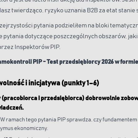
sz twierdząco, ryzyko uznania B2B za etat stanie 
zejrzystości pytania podzieliłem na bloki tematycz
ie pytania dotyczące poszczególnych obszarów, jak
rzez Inspektorów PIP.
samokontroli PIP - Test przedsiębiorcy 2026 w formi
wolność i inicjatywa (punkty 1–6)
y (pracobiorca i przedsiębiorca) dobrowolnie zobow
iadczeń.
?
W ramach tego pytania PIP sprawdza, czy fundamentem 
rzymus ekonomiczny.