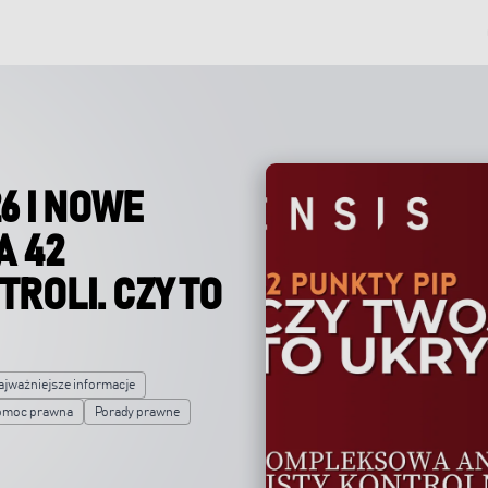
6 I NOWE
A 42
ROLI. CZY TO
ajważniejsze informacje
omoc prawna
Porady prawne