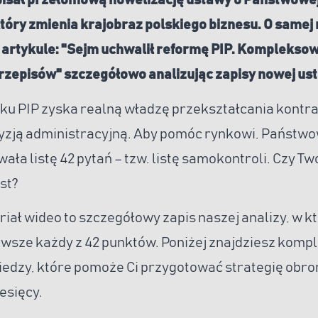
isał przełomową nowelizację ustawy o Państwowej
 który zmienia krajobraz polskiego biznesu. O samej
 artykule:
"Sejm uchwalił reformę PIP. Kompleksow
rzepisów"
szczegółowo analizując zapisy nowej us
roku PIP zyska realną władzę przekształcania kont
cyzją administracyjną. Aby pomóc rynkowi, Państw
ała listę 42 pytań – tzw. listę samokontroli. Czy Tw
est?
iał wideo to szczegółowy zapis naszej analizy, w k
rwsze każdy z 42 punktów. Poniżej znajdziesz komp
dzy, które pomoże Ci przygotować strategię obro
iesięcy.