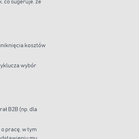
 co sugeruje, że
 uniknięcia kosztów
wyklucza wybór
ał B2B (np. dla
o pracę, w tym
edstawieniu mu