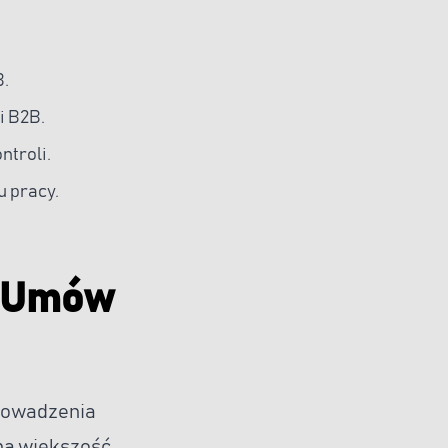
B.
i B2B.
ntroli.
 pracy.
t Umów
prowadzenia
 na większość