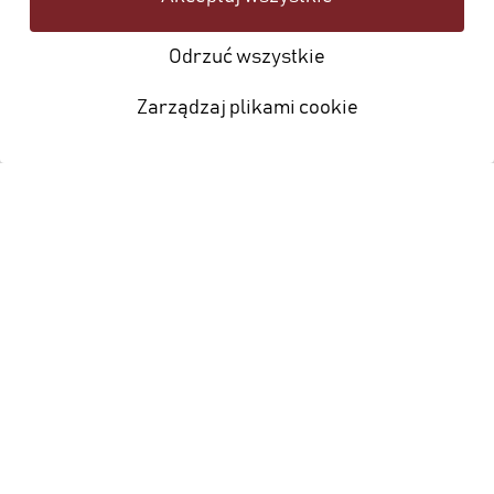
Odrzuć wszystkie
Zarządzaj plikami cookie
NAPISZ DO NAS!
sprawdźmy jak możemy Ci pomóc