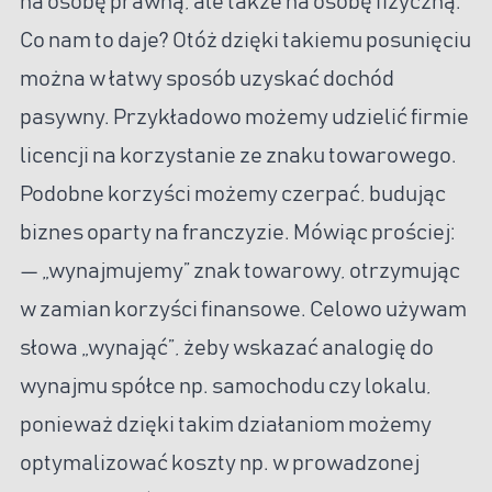
na osobę prawną, ale także na osobę fizyczną.
Co nam to daje? Otóż dzięki takiemu posunięciu
można w łatwy sposób uzyskać dochód
pasywny. Przykładowo możemy udzielić firmie
licencji na korzystanie ze znaku towarowego.
Podobne korzyści możemy czerpać, budując
biznes oparty na franczyzie. Mówiąc prościej:
— „wynajmujemy” znak towarowy, otrzymując
w zamian korzyści finansowe. Celowo używam
słowa „wynająć”, żeby wskazać analogię do
wynajmu spółce np. samochodu czy lokalu,
ponieważ dzięki takim działaniom możemy
optymalizować koszty np. w prowadzonej