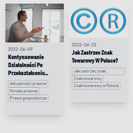
2022-06-23
2022-06-09
Jak Zastrzec Znak
Kontynuowanie
Towarowy W Polsce?
Działalności Po
Jak zastrzec znak
Przekształceniu
towarowy
Znak towarowy
Jednoosobowej
Aktualności prawne
Znak towarowy w Polsce
Działalności
Porady prawne
Gospodarczej (JDG) W
Prawo gospodarcze
Spółkę Z Ograniczoną
Odpowiedzialnością