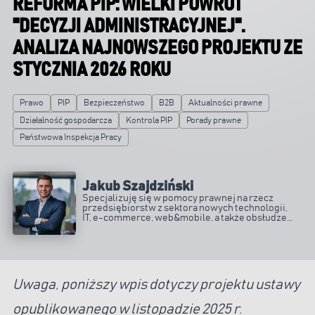
REFORMA PIP: WIELKI POWRÓT
"DECYZJI ADMINISTRACYJNEJ".
ANALIZA NAJNOWSZEGO PROJEKTU ZE
STYCZNIA 2026 ROKU
Prawo
PIP
Bezpieczeństwo
B2B
Aktualności prawne
Działalność gospodarcza
Kontrola PIP
Porady prawne
Państwowa Inspekcja Pracy
Jakub Szajdziński
Specjalizuję się w pomocy prawnej na rzecz
przedsiębiorstw z sektora nowych technologii,
IT, e-commerce, web&mobile, a także obsłudze
spółek prawa handlowego.
Uwaga, poniższy wpis dotyczy projektu ustawy
opublikowanego w listopadzie 2025 r.