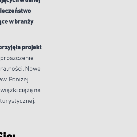
ujących w danej
pieczeństwo
ące w branży
rzyjęła projekt
 uproszczenie
aralności. Nowe
aw. Poniżej
wiązki ciążą na
turystycznej,