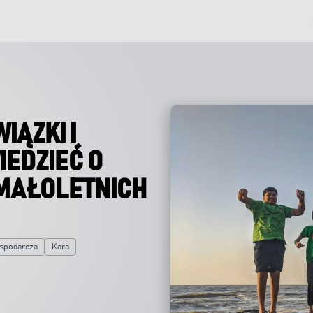
IĄZKI I
IEDZIEĆ O
MAŁOLETNICH
ospodarcza
Kara