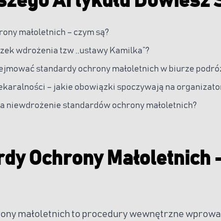
szego Artykułu Dowiesz S
rony małoletnich – czym są?
zek wdrożenia tzw ,,ustawy Kamilka”?
ejmować standardy ochrony małoletnich w biurze podró
ekaralności – jakie obowiązki spoczywają na organizato
 za niewdrożenie standardów ochrony małoletnich?
dy Ochrony Małoletnich 
rony małoletnich to procedury wewnętrzne wprow