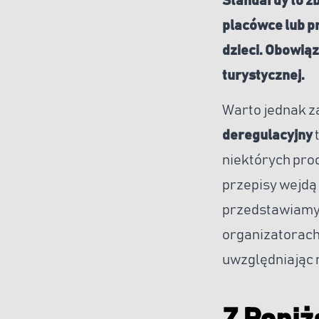
Standardy to z
placówce lub p
dzieci. Obowią
turystycznej.
Warto jednak z
deregulacyjny
t
niektórych pro
przepisy wejdą 
przedstawiamy,
organizatorach 
uwzględniając 