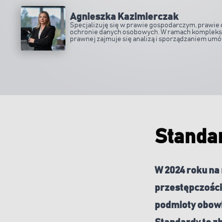
Agnieszka Kazimierczak
Specjalizuję się w prawie gospodarczym, prawie 
ochronie danych osobowych. W ramach kompleks
prawnej zajmuje się analizą i sporządzaniem um
dokumentacji prawnej dla branży nowych technolo
commerce, sporządzaniem opinii prawnych, pr
audytów zgodności i wdrażaniem odpowiednich 
firmach prowadzonych przez klientów.
Standar
W 2024 roku na
przestępczością
podmioty obowi