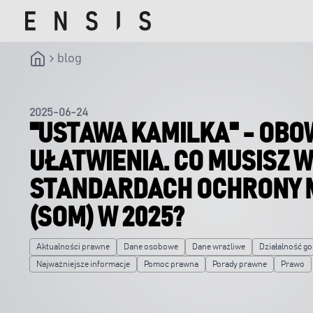
blog
2025-06-24
"USTAWA KAMILKA" - OBOW
UŁATWIENIA. CO MUSISZ W
STANDARDACH OCHRONY 
(SOM) W 2025?
Aktualności prawne
Dane osobowe
Dane wrażliwe
Działalność g
Najważniejsze informacje
Pomoc prawna
Porady prawne
Prawo