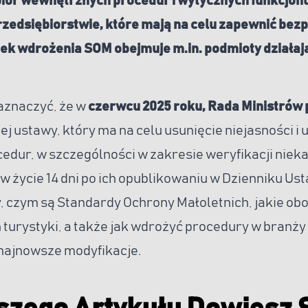
biór wewnętrznych procedur i wytycznych funkcjon
rzedsiębiorstwie, które mają na celu zapewnić bez
zek wdrożenia SOM obejmuje m.in. podmioty działaj
aznaczyć, że w
czerwcu 2025 roku, Rada Ministrów p
ej ustawy, który ma na celu usunięcie niejasności i
cedur, w szczególności w zakresie weryfikacji niek
w życie 14 dni po ich opublikowaniu w Dzienniku Ust
 czym są Standardy Ochrony Małoletnich, jakie obo
turystyki, a także jak wdrożyć procedury w branży 
najnowsze modyfikacje.