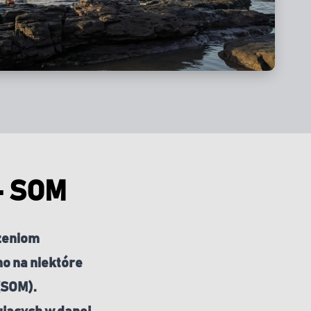
- SOM
ożeniom
no na niektóre
(SOM).