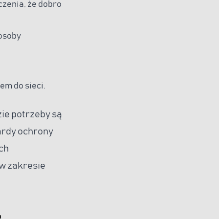
zenia, że dobro
 osoby
em do sieci.
ie potrzeby są
ardy ochrony
ch
w zakresie