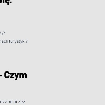
ię:
ży?
rach turystyki?
– Czym
adzane przez