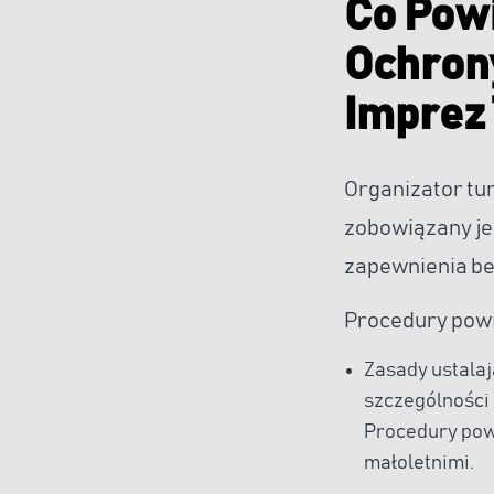
Co Pow
Ochrony
Imprez
Organizator tu
zobowiązany je
zapewnienia be
Procedury powi
Zasady ustalaj
szczególności
Procedury pow
małoletnimi.