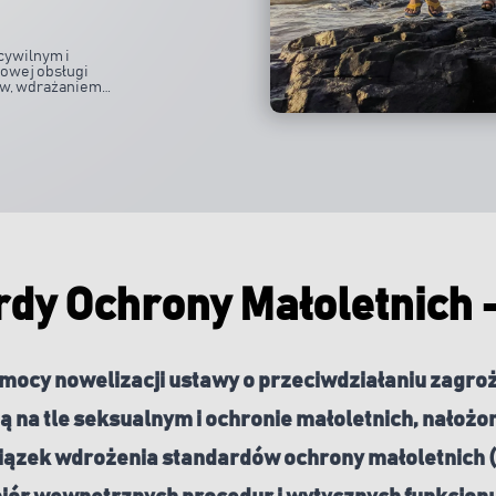
cywilnym i
owej obsługi
ów, wdrażaniem
gii oraz e-
zeprowadzaniem
procedur w
dy Ochrony Małoletnich 
 mocy nowelizacji ustawy o przeciwdziałaniu zagr
 na tle seksualnym i ochronie małoletnich, nałożo
ązek wdrożenia standardów ochrony małoletnich 