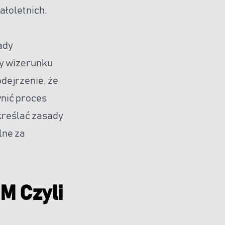
ałoletnich.
ady
ny wizerunku
dejrzenie, że
nić proces
kreślać zasady
lne za
M Czyli