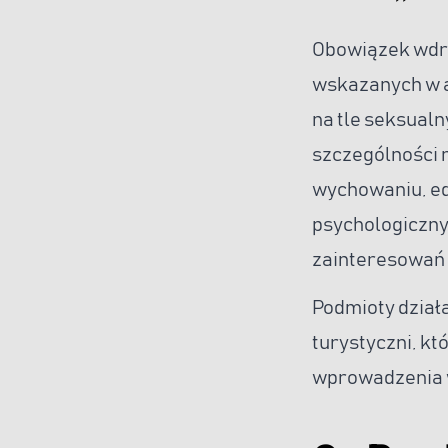
Obowiązek wdr
wskazanych w a
na tle seksual
szczególności 
wychowaniu, ed
psychologiczny
zainteresowań p
Podmioty dział
turystyczni, kt
wprowadzenia w