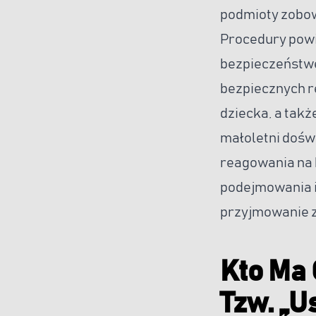
podmioty zobow
Procedury pow
bezpieczeństwe
bezpiecznych r
dziecka, a takż
małoletni dośw
reagowania na 
podejmowania i
przyjmowanie z
Kto Ma
Tzw. „U