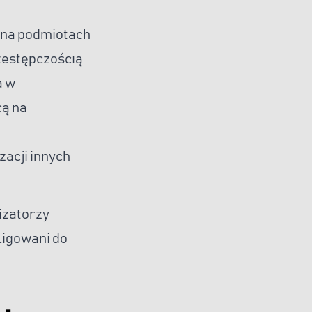
 na podmiotach
zestępczością
a w
cą na
zacji innych
izatorzy
ligowani do