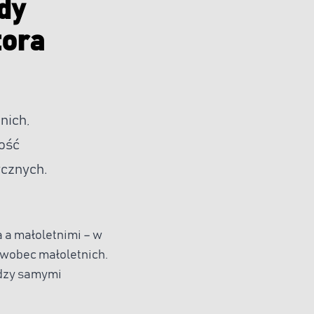
dy
tora
nich,
ość
ycznych.
 a małoletnimi – w
wobec małoletnich.
ędzy samymi