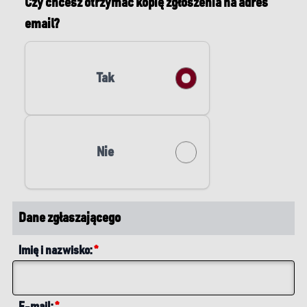
Czy chcesz otrzymać kopię zgłoszenia na adres
email?
Tak
Nie
Dane zgłaszającego
Imię i nazwisko:
*